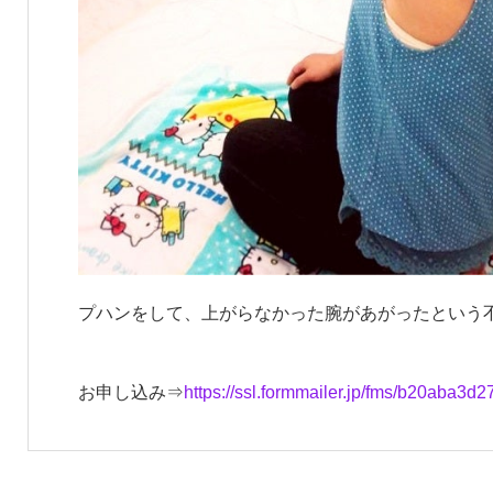
プハンをして、上がらなかった腕があがったという
お申し込み⇒
https://ssl.formmailer.jp/fms/b20aba3d