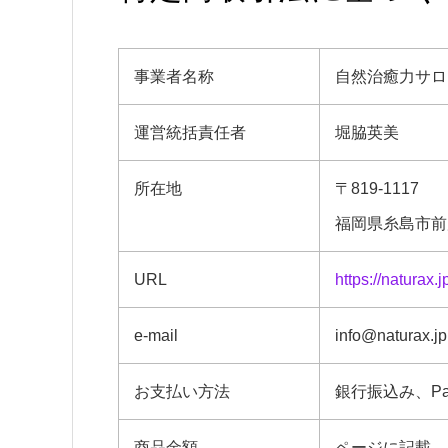
事業者名称
自然治癒力サロ
運営統括責任者
堀脇英美
所在地
〒819-1117
福岡県糸島市前原
URL
https://naturax.j
e-mail
info@naturax.jp
お支払い方法
銀行振込み、Pa
商品金額
ページに記載