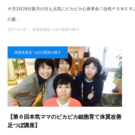
今月3月28日新月の日も元気にピカピカ心身革命♡自然ＰＯＷＥＲ
の案…
2017.03.28
体質改善足つぼの講座の様子
体質改善足つぼの講座の様子
【第６回本気ママのピカピカ細胞育て体質改善
足つぼ講座】