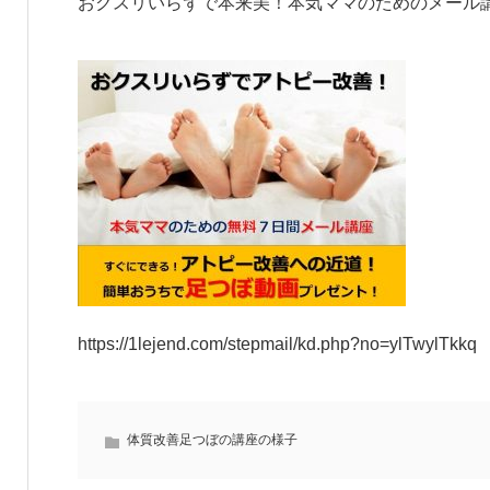
おクスリいらずで本来美！本気ママのためのメール
https://1lejend.com/stepmail/kd.php?no=ylTwylTkkq
体質改善足つぼの講座の様子