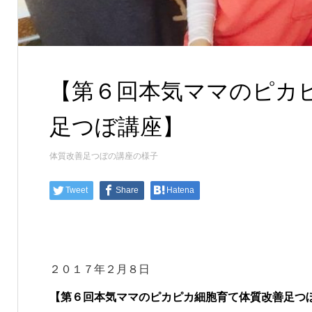
【第６回本気ママのピカ
足つぼ講座】
体質改善足つぼの講座の様子
Tweet
Share
Hatena
２０１７年２月８日
【第６回本気ママのピカピカ細胞育て体質改善足つ